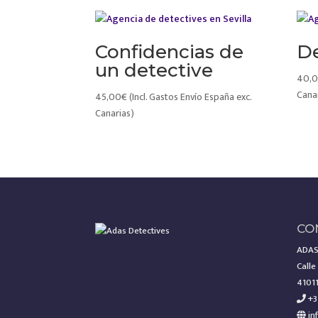
Confidencias de
De
un detective
40,
Cana
45,00
€
(Incl. Gastos Envío España exc.
Canarias)
CO
ADAS
Calle
41011
+3
in