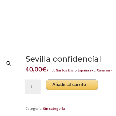
NES SOMOS?
SERVICIOS
DETECTIVES ANDALUCÍA
Sevilla confidencial
40,00
€
(Incl. Gastos Envío España exc. Canarias)
Sevilla
Añadir al carrito
confidencial
cantidad
Categoría:
Sin categoría