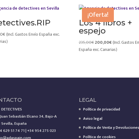
¡Oferta!
tectives.RIP
Los 4 libros +
espejo
00
€
(Incl. Gastos Envío España exc.
rias)
El
El
235,00
€
200,00
€
(Incl. Gastos E
precio
precio
España exc. Canarias)
original
actual
era:
es:
235,00€.
200,00€.
NTACTO
LEGAL
 DETECTIVES
Política de privacidad
 Juan Sebastián Elcano 34, Bajo-A
Aviso legal
 Sevilla, España
Política de Venta y Devolucione
4 629 51 74 71 | +34 954 275 023
Política de cookies
fo@adaspain.com