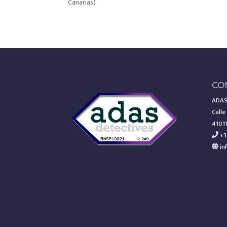
Canarias)
CO
ADAS
Calle
41011
+3
in