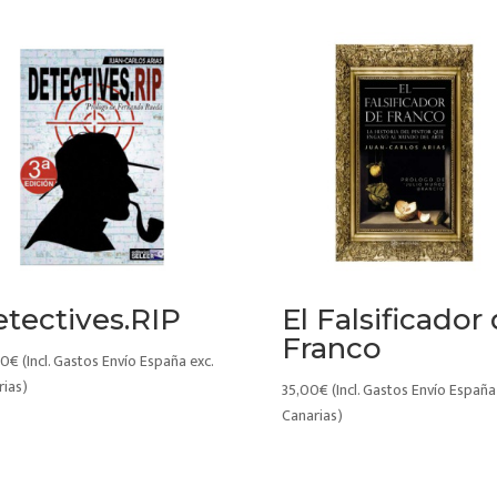
tectives.RIP
El Falsificador
Franco
00
€
(Incl. Gastos Envío España exc.
rias)
35,00
€
(Incl. Gastos Envío España
Canarias)